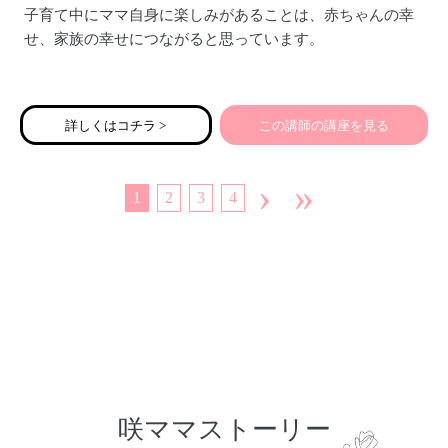
子育て中にママ自身に楽しみがあることは、赤ちゃんの幸
せ、家族の幸せにつながると思っています。
産後、ちょっとしたことでイライラしやすかったり、不安
定になりがちなココロ。
詳しくはコチラ >
この講師の講座を見る
そして赤ちゃんのお世話で、気付かぬうちにガチガチに凝
りかたまっているカラダ。
›
»
1
2
3
4
少しの時間、自分の内側に意識を向けることで、カラダと
ココロのどちらもほぐしていきましょう。
レッスンには、赤ちゃんのより健やかな発達を促すベビー
マッサージや、ベビーヨガタイムもあります。
ママにも赤ちゃんにも嬉しいプログラムです。
咲ママストーリー