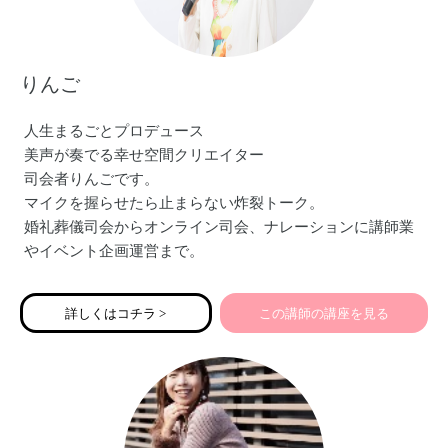
りんご
人生まるごとプロデュース
美声が奏でる幸せ空間クリエイター
司会者りんごです。
マイクを握らせたら止まらない炸裂トーク。
婚礼葬儀司会からオンライン司会、ナレーションに講師業
やイベント企画運営まで。
現在はバージンロードの前の道をつくる
ご縁ナビゲーター結婚相談所Ring oN〜人生まるごとプロデ
詳しくはコチラ >
この講師の講座を見る
ュースも営んでいます。
「伝える力」をマスターいただくことで、
たくさんのママの夢が叶うよう…
全開パワーで務めさせていただきます。