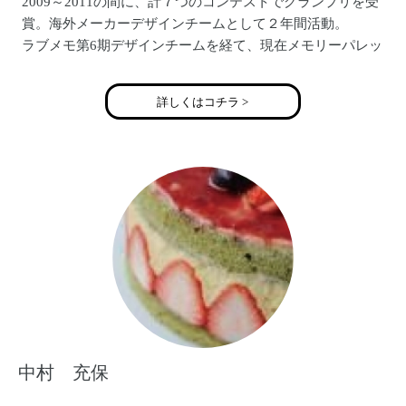
2009～2011の間に、計７つのコンテストでグランプリを受
賞。海外メーカーデザインチームとして２年間活動。
ラブメモ第6期デザインチームを経て、現在メモリーパレッ
トカンパニープロダクトデザイナーとして製品デザインを
手掛ける。東京・大阪を中心に講習会も開催。
詳しくはコチラ >
男の子２人の母。
ブログ 【Ｇotta Ｓcrap】 http://machu-gotta-
scrap.blogspot.jp/
中村 充保