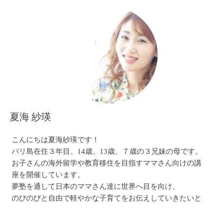
肩こり腰痛がなくなった！
ホルモンバランスが整った！
毎日沢山の口コミを頂けて、わたしも励みになります！
姿勢美人を増やしていきたいなと思っております♡
夏海 紗瑛
こんにちは夏海紗瑛です！
バリ島在住３年目、14歳、13歳、７歳の３兄妹の母です。
お子さんの海外留学や教育移住を目指すママさん向けの講
座を開催しています。
夢塾を通して日本のママさん達に世界へ目を向け、
のびのびと自由で軽やかな子育てをお伝えしていきたいと
思っています！