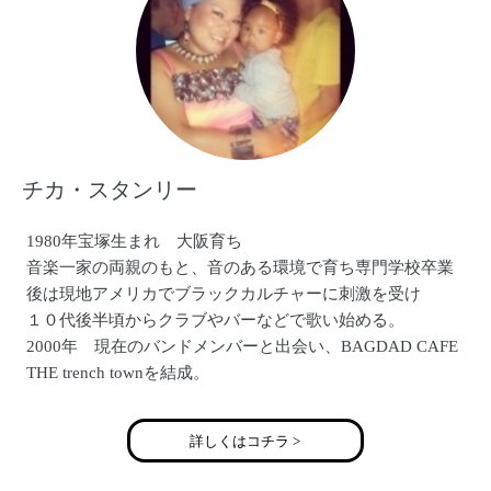
チカ・スタンリー
1980年宝塚生まれ 大阪育ち
音楽一家の両親のもと、音のある環境で育ち専門学校卒業
後は現地アメリカでブラックカルチャーに刺激を受け
１０代後半頃からクラブやバーなどで歌い始める。
2000年 現在のバンドメンバーと出会い、BAGDAD CAFE
THE trench townを結成。
2004年 現在勤務しているCafe&goods B.S.Cの母体ＮＰＯ
法人サンフェイスと出会い、４年間障がいを持った子ども
詳しくはコチラ >
達と関わり過ごす。
2007年 世界１周の船旅で４カ国をまたにかけ世界を旅し