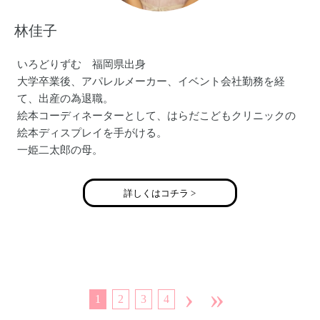
していただきたい。
林佳子
色々な方々と出会い、作る事の楽しさを共有することが私
の夢です。
いろどりずむ 福岡県出身
大学卒業後、アパレルメーカー、イベント会社勤務を経
【ブログ】http://ameblo.jp/mano-m/
て、出産の為退職。
絵本コーディネーターとして、はらだこどもクリニックの
絵本ディスプレイを手がける。
一姫二太郎の母。
詳しくはコチラ >
›
»
1
2
3
4