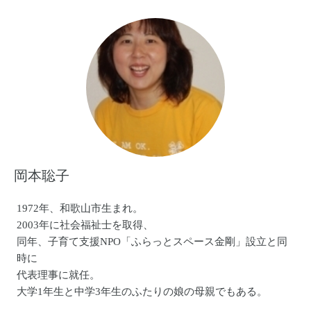
歌を届ける。
2009年結婚
2010年出産
2012年 独自のオリジナルブランドBABY BATICAを設立
現在も音のある環境と家族、仲間と過ごし刺激ある毎日を
続行中。
BAGDAD CAFE THE ternch town
進化を続けるCREATE集団！
関西を代表する大所帯REGGAE BAND、BAGDAD CAFE
岡本聡子
THE trench town。
圧倒的なLIVEパフォーマンスで、FUJI ROCK FESTIVAL・
朝霧JAM・SUNSET LIVE・頂・WIND BLOW・FESTA DE
1972年、和歌山市生まれ。
RAMA・FREEDOMなど、数々のフェスティバルを盛り上げ
2003年に社会福祉士を取得、
る。
同年、子育て支援NPO「ふらっとスペース金剛」設立と同
2000 年結成。1stアルバムで、新人では異例のFM802ヘビー
時に
ローテーションに選ばれる。その後もアルバムを出すたび
代表理事に就任。
に、全国各ラジオ局のパワープレイに選 ばれ続ける。タワ
大学1年生と中学3年生のふたりの娘の母親でもある。
ーレコードのポスターNO MUSIC NO LIFE、テレビやラジオ