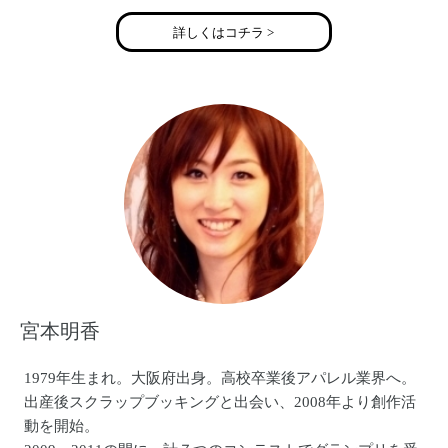
の音楽番組に多数出演。
詳しくはコチラ >
2013年5月11日、充電期間を終えたVo.maiやコーラスも完全
復活！
BAND名も、BAGDAD CAFE THE trench townに戻し、最高
のメンバーで再始動！！
宮本明香
1979年生まれ。大阪府出身。高校卒業後アパレル業界へ。
出産後スクラップブッキングと出会い、2008年より創作活
動を開始。