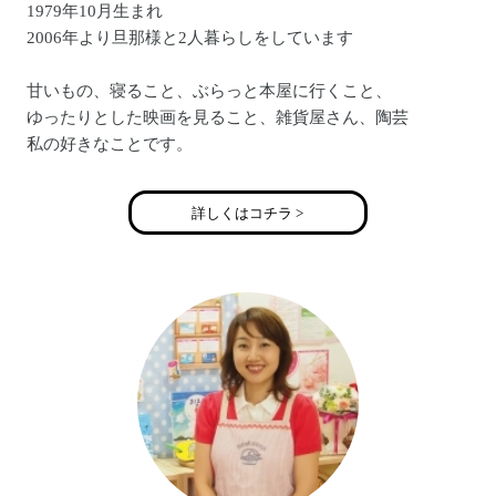
1979年10月生まれ
2006年より旦那様と2人暮らしをしています
甘いもの、寝ること、ぶらっと本屋に行くこと、
ゆったりとした映画を見ること、雑貨屋さん、陶芸
私の好きなことです。
2年間パン職人として経験を積み、その後はパティシエの道
詳しくはコチラ >
へ。
コンツェルト、キハチアンドエス、バースデイプレゼント
で計8年間勤務
自分の経験をもとに、作ることの楽しさを多くの人に味わ
ってほしい。
そんな思いで自宅の教室を始める事にしました。
教室を開くためのノウハウを教えてもらえるMAPLE
KITCHENに通い、色々な事を学びました。
楽しくゆったりとした気分で通って頂けたら嬉しいです。
作る楽しさ、おいしいと思ってもらえる喜びを皆様に実感