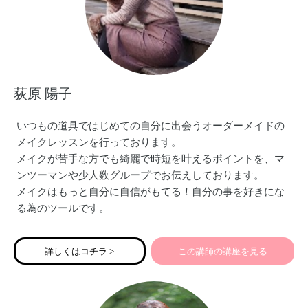
荻原 陽子
いつもの道具ではじめての自分に出会うオーダーメイドの
メイクレッスンを行っております。
メイクが苦手な方でも綺麗で時短を叶えるポイントを、マ
ンツーマンや少人数グループでお伝えしております。
メイクはもっと自分に自信がもてる！自分の事を好きにな
る為のツールです。
型にはめたものではなく「似合う✖️なりたい」を擦り合わせ
たレッスンでご自分で出来るようになって頂いています！
詳しくはコチラ >
この講師の講座を見る
レッスンの受講生は大学生や社会人のファーストメイクか
ら、70代の方まで幅広く、ミスユニバースやその他ファッ
ションショーのショーメイクまで「魅せる外見を創る」プ
ロとして2012年から活動しております。