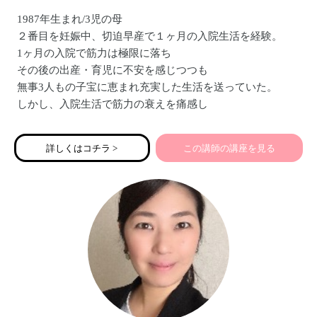
1987年生まれ/3児の母
２番目を妊娠中、切迫早産で１ヶ月の入院生活を経験。
1ヶ月の入院で筋力は極限に落ち
その後の出産・育児に不安を感じつつも
無事3人もの子宝に恵まれ充実した生活を送っていた。
しかし、入院生活で筋力の衰えを痛感し
この現代社会において
切迫早産で入院する女性の多さに気づき
詳しくはコチラ >
この講師の講座を見る
パーソナルトレーナーを目指す。
その後、アンダーリップトリートメント®と出会い
【全ての女性に彩り”豊かな人生を】をモットーに
【アンダーリップトリートメント®講座】
【ズボラでも楽しめる布ナプキン講座】
【親子の絆を深める性教育講座】を開催中