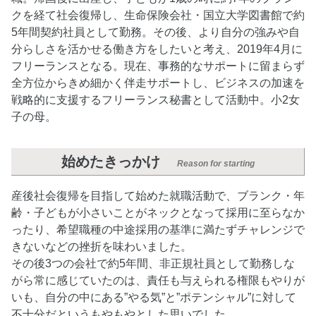
クを経て社会復帰し、生命保険会社・国立大学図書館で約
5年間契約社員として勤務。その後、より自分の強みや自
分らしさを活かせる働き方をしたいと考え、2019年4月に
フリーランスとなる。現在、事務的なサポートに留まらず
全方位からきめ細かく伴走サポートし、ビジネスの加速を
戦略的に支援するフリーランス秘書として活動中。小2女
子の母。
始めたきっかけ
Reason for starting
産後社会復帰を目指して始めた就職活動で、ブランク・年
齢・子どもが小さいことがネックとなって採用に至らなか
ったり、希望職種の中途採用の基準に満たずチャレンジで
きないなどの挫折を味わいました。
その後3つの会社で約5年間、非正規社員として勤務しな
がら常に感じていたのは、責任も与えられる権限もやりが
いも、自分の中にある”やる気”と”ポテンシャル”に対して
不十分だというもやもやとした思いでした。