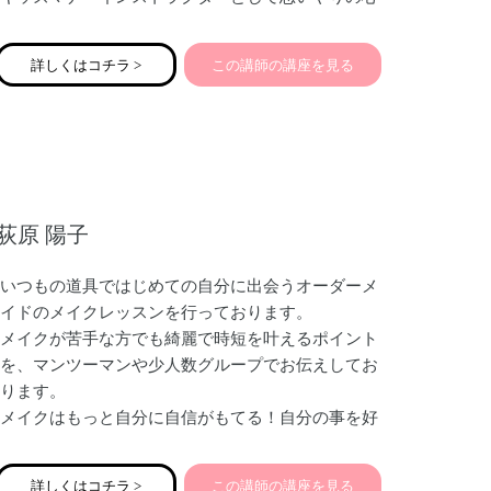
が身につくキッズマナーや、キッズテーブルマナー
（ママ向け・親子向け）、公共の場でのマナー、友
詳しくはコチラ >
この講師の講座を見る
だちと仲良くできるマナー・新一年生向けの準備講
座などをお伝えしております。特にキッズテーブル
マナーのお箸の使い方講座は人気です。
また、ママ起業家のみなさんにこそ必要な親しみ＆
エレガントビジネスマナーや印象アップをお伝えし
荻原 陽子
ております。
思いやりに溢れた講座を開催しております♡
いつもの道具ではじめての自分に出会うオーダーメ
イドのメイクレッスンを行っております。
メイクが苦手な方でも綺麗で時短を叶えるポイント
を、マンツーマンや少人数グループでお伝えしてお
ります。
メイクはもっと自分に自信がもてる！自分の事を好
きになる為のツールです。
型にはめたものではなく「似合う✖️なりたい」を擦
詳しくはコチラ >
この講師の講座を見る