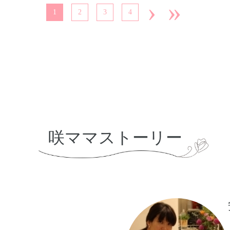
›
»
1
2
3
4
咲ママストーリー