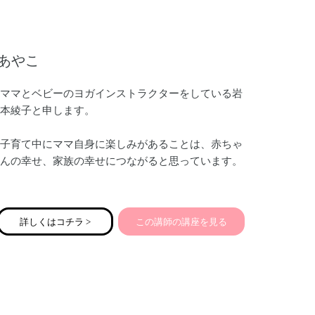
あやこ
ママとベビーのヨガインストラクターをしている岩
本綾子と申します。
子育て中にママ自身に楽しみがあることは、赤ちゃ
んの幸せ、家族の幸せにつながると思っています。
産後、ちょっとしたことでイライラしやすかった
り、不安定になりがちなココロ。
詳しくはコチラ >
この講師の講座を見る
そして赤ちゃんのお世話で、気付かぬうちにガチガ
チに凝りかたまっているカラダ。
少しの時間、自分の内側に意識を向けることで、カ
ラダとココロのどちらもほぐしていきましょう。