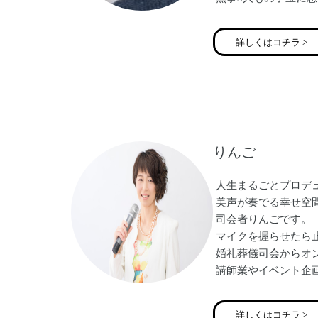
た。
しかし、入院生活で
詳しくはコチラ >
この現代社会におい
切迫早産で入院する
パーソナルトレーナ
その後、アンダーリ
【全ての女性に彩り
【アンダーリップト
りんご
【ズボラでも楽しめ
【親子の絆を深める
人生まるごとプロデ
美声が奏でる幸せ空
司会者りんごです。
マイクを握らせたら
婚礼葬儀司会からオ
講師業やイベント企
現在はバージンロー
ご縁ナビゲーター結婚相
詳しくはコチラ >