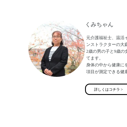
毎日沢山の口コミを
す！
姿勢美人を増やして
くみちゃん
元介護福祉士、温活
ンストラクターの大
2歳の男の子と9歳
てます。
身体の中から健康にを
項目が測定できる健
てます。
宜しくお願い致しま
詳しくはコチラ >