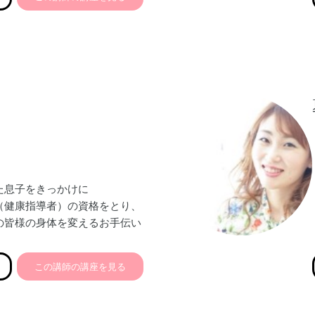
んでいます。
ターいただくことで、
が叶うよう…
せていただきます。
た息子をきっかけに
（健康指導者）の資格をとり、
の皆様の身体を変えるお手伝い
す！
きた！
この講師の講座を見る
！
った！
整った！