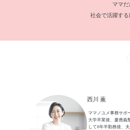
ママだ
社会で活躍する
西川 薫
ママノユメ事務サポー
大学卒業後、慶應義
して8年半勤務後、