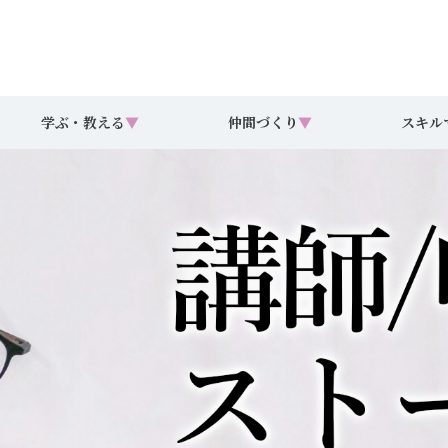
学ぶ・教える
▼
仲間づくり
▼
スキル