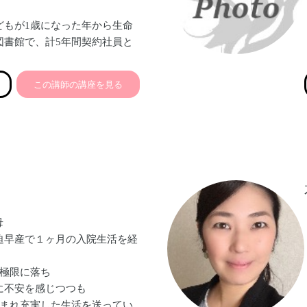
どもが1歳になった年から生命
図書館で、計5年間契約社員と
強みや自分らしさを活かせる働
この講師の講座を見る
2019年4月にフリーランスと
ートに留まらず全方位からきめ
し、ビジネスの加速を戦略的に
ス秘書として活動中。小4女子
母
迫早産で１ヶ月の入院生活を経
は極限に落ち
に不安を感じつつも
恵まれ充実した生活を送ってい