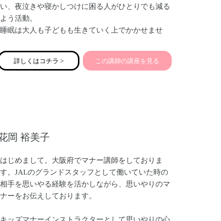
い、夜泣きや寝かしつけに困る人がひとりでも減る
よう活動。
睡眠は大人も子どもも生きていく上でかかせませ
ん。育児中のママパパの睡眠不足は仕事やメンタル
家庭全体に影響があります。家族みんなが健康的で
詳しくはコチラ >
この講師の講座を見る
ハッピーに過ごすため、子どものより良い将来のた
めに良質な睡眠習慣を！
花岡 裕美子
はじめまして。大阪府でマナー講師をしておりま
す。JALのグランドスタッフとして働いていた時の
相手を思いやる経験を活かしながら、思いやりのマ
ナーをお伝えしております。
キッズマナーインストラクターとして思いやりの心