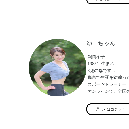
とプロデュースも営
「伝える力」をマス
たくさんのママの夢
全開パワーで務めさ
ゆーちゃん
鶴岡祐子
1985年生まれ
3児の母です♡
喘息で生死を彷徨っ
スポーツトレーナー
オンラインで、全国
をさせて頂いていま
痩せて、くびれがで
詳しくはコチラ >
尿もれがなくなった
肩こり腰痛がなくな
ホルモンバランスが