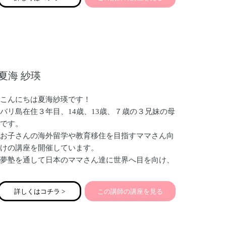
り合わせたレッスンでご自分で出来るようになって
頂いています！
レッスンの受講生は大学生や社会人のファーストメ
イクから、70代の方まで幅広く、ミスユニバースや
その他ファッションショーのショーメイクまで「魅
せる外見を創る」プロとして2012年から活動してお
夏海 紗瑛
ります。
こんにちは夏海紗瑛です！
バリ島在住３年目、14歳、13歳、７歳の３兄妹の母
です。
お子さんの海外留学や教育移住を目指すママさん向
けの講座を開催しています。
夢塾を通して日本のママさん達に世界へ目を向け、
のびのびと自由で軽やかな子育てをお伝えしていき
たいと思っています！
詳しくはコチラ >
この講師の講座を見る
皆様どうぞよろしくお願い致します。