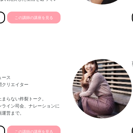
筋力の衰えを痛感し
この講師の講座を見る
て
女性の多さに気づき
ーを目指す。
ップトリートメント®と出会い
”豊かな人生を】をモットーに
リートメント®講座】
る布ナプキン講座】
性教育講座】を開催中
ュース
間クリエイター
止まらない炸裂トーク。
ンライン司会、ナレーションに
画運営まで。
ドの前の道をつくる
談所Ring oN〜人生まるご
この講師の講座を見る