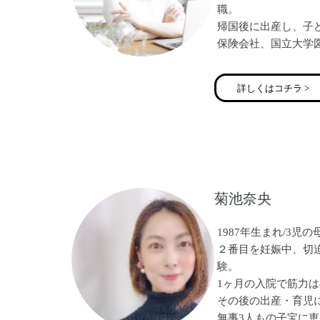
職。
帰国後に出産し、子
保険会社、国立大学
して勤務。
その後、より自分の
詳しくはコチラ >
き方をしたいと考え、
なる。
現在、事務的なサポ
細かく伴走サポート
支援するフリーラン
の母。
菊池奈央
1987年生まれ/3児の
２番目を妊娠中、切
験。
1ヶ月の入院で筋力
その後の出産・育児
無事3人もの子宝に