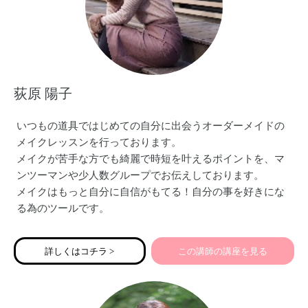
荻原 陽子
いつもの道具ではじめての自分に出会うオーダーメイドの
メイクレッスンを行っております。
メイクが苦手な方でも綺麗で時短を叶えるポイントを、マ
ンツーマンや少人数グループでお伝えしております。
メイクはもっと自分に自信がもてる！自分の事を好きにな
る為のツールです。
型にはめたものではなく「似合う✖️なりたい」を擦り合わせ
たレッスンでご自分で出来るようになって頂いています！
詳しくはコチラ >
この講師の講座を見る
レッスンの受講生は大学生や社会人のファーストメイクか
ら、70代の方まで幅広く、ミスユニバースやその他ファッ
ションショーのショーメイクまで「魅せる外見を創る」プ
ロとして2012年から活動しております。