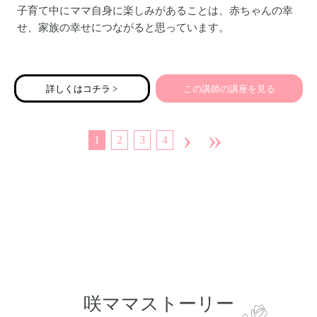
子育て中にママ自身に楽しみがあることは、赤ちゃんの幸
せ、家族の幸せにつながると思っています。
産後、ちょっとしたことでイライラしやすかったり、不安
定になりがちなココロ。
詳しくはコチラ >
この講師の講座を見る
そして赤ちゃんのお世話で、気付かぬうちにガチガチに凝
りかたまっているカラダ。
›
»
1
2
3
4
少しの時間、自分の内側に意識を向けることで、カラダと
ココロのどちらもほぐしていきましょう。
レッスンには、赤ちゃんのより健やかな発達を促すベビー
マッサージや、ベビーヨガタイムもあります。
ママにも赤ちゃんにも嬉しいプログラムです。
咲ママストーリー