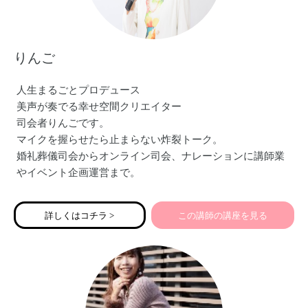
りんご
人生まるごとプロデュース
美声が奏でる幸せ空間クリエイター
司会者りんごです。
マイクを握らせたら止まらない炸裂トーク。
婚礼葬儀司会からオンライン司会、ナレーションに講師業
やイベント企画運営まで。
現在はバージンロードの前の道をつくる
ご縁ナビゲーター結婚相談所Ring oN〜人生まるごとプロデ
詳しくはコチラ >
この講師の講座を見る
ュースも営んでいます。
「伝える力」をマスターいただくことで、
たくさんのママの夢が叶うよう…
全開パワーで務めさせていただきます。