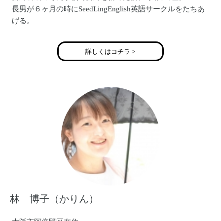
長男が６ヶ月の時にSeedLingEnglish英語サークルをたちあ
げる。
現SeedLingE.C.代表大阪で５教室を展開。
H.P. www.seedling-ec.com
詳しくはコチラ >
blog http://ameblo.jp/naecat/
facebook https://www.facebook.com/seedling.naecat
林 博子（かりん）