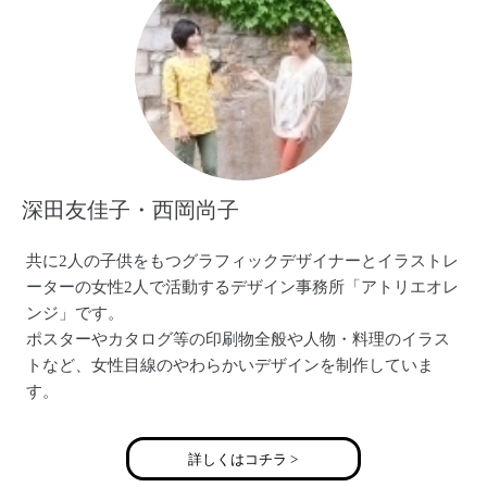
blog http://kamonohashi.seesaa.net/
E-mail platypuschalkart@gmail.com
深田友佳子・西岡尚子
共に2人の子供をもつグラフィックデザイナーとイラストレ
ーターの女性2人で活動するデザイン事務所「アトリエオレ
ンジ」です。
ポスターやカタログ等の印刷物全般や人物・料理のイラス
トなど、女性目線のやわらかいデザインを制作していま
す。
2012年よりオリジナル雑貨『オレンジのまち』の作品を発
詳しくはコチラ >
表。