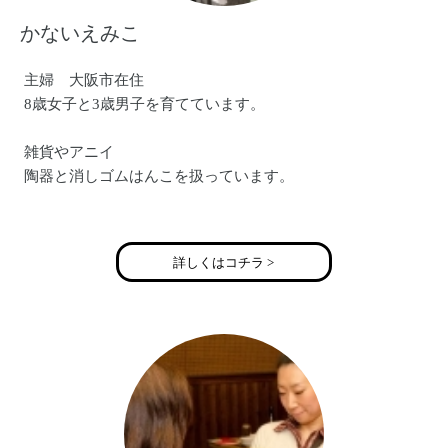
かないえみこ
主婦 大阪市在住
8歳女子と3歳男子を育てています。
雑貨やアニイ
陶器と消しゴムはんこを扱っています。
●フェイスブックページ
https://www.facebook.com/anny0120
詳しくはコチラ >
●ブログ
http://surume.petit.cc/lime/