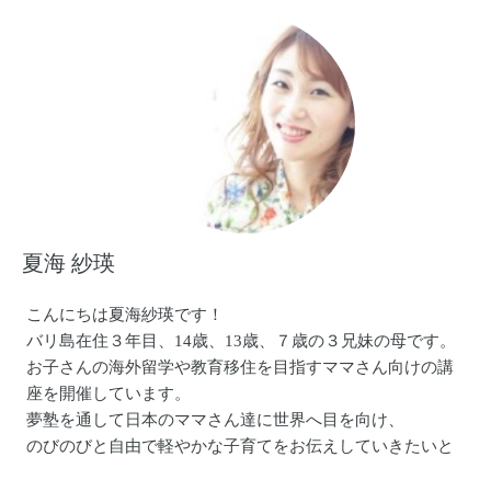
肩こり腰痛がなくなった！
ホルモンバランスが整った！
毎日沢山の口コミを頂けて、わたしも励みになります！
姿勢美人を増やしていきたいなと思っております♡
夏海 紗瑛
こんにちは夏海紗瑛です！
バリ島在住３年目、14歳、13歳、７歳の３兄妹の母です。
お子さんの海外留学や教育移住を目指すママさん向けの講
座を開催しています。
夢塾を通して日本のママさん達に世界へ目を向け、
のびのびと自由で軽やかな子育てをお伝えしていきたいと
思っています！