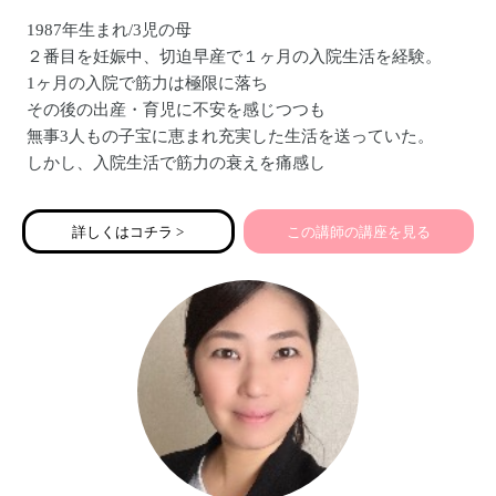
1987年生まれ/3児の母
２番目を妊娠中、切迫早産で１ヶ月の入院生活を経験。
1ヶ月の入院で筋力は極限に落ち
その後の出産・育児に不安を感じつつも
無事3人もの子宝に恵まれ充実した生活を送っていた。
しかし、入院生活で筋力の衰えを痛感し
この現代社会において
切迫早産で入院する女性の多さに気づき
詳しくはコチラ >
この講師の講座を見る
パーソナルトレーナーを目指す。
その後、アンダーリップトリートメント®と出会い
【全ての女性に彩り”豊かな人生を】をモットーに
【アンダーリップトリートメント®講座】
【ズボラでも楽しめる布ナプキン講座】
【親子の絆を深める性教育講座】を開催中