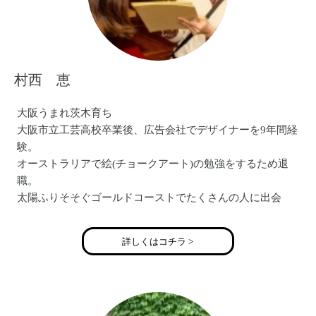
村西 恵
大阪うまれ茨木育ち
大阪市立工芸高校卒業後、広告会社でデザイナーを9年間経
験。
オーストラリアで絵(チョークアート)の勉強をするため退
職。
太陽ふりそそぐゴールドコーストでたくさんの人に出会
い、センスを磨く。
帰国後、ふとテレビで見た似顔絵の世界大会優勝者に興味
詳しくはコチラ >
をもち、
毎週大阪から東京へ通う。
現在、関西のテーマパークやネット受注等で似顔絵の仕事
に邁進中！