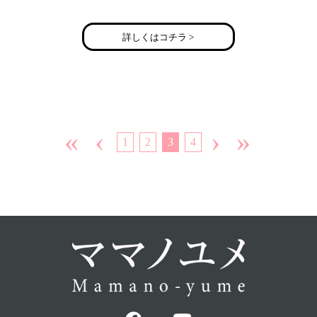
詳しくはコチラ >
«
‹
›
»
1
2
3
4