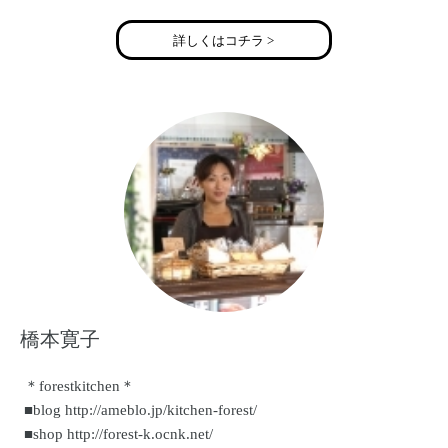
詳しくはコチラ >
橋本寛子
＊forestkitchen＊
■blog http://ameblo.jp/kitchen-forest/
■shop http://forest-k.ocnk.net/