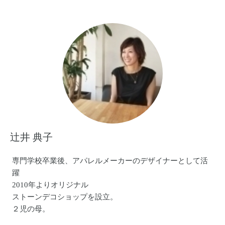
子育てをしながら発見する小さな喜びや、子ども目線の世
界も作品に取り入れながら展開しています。
作品販売の他、親子が笑顔になれるワークショップを不定
期で開催しています。
オレンジのまちHPです♪
http://orange-nomachi.com
Facebookページもあります♪
いいね！で応援よろしくお願いします！
辻井 典子
https://www.facebook.com/orangenomachi
専門学校卒業後、アパレルメーカーのデザイナーとして活
躍
2010年よりオリジナル
ストーンデコショップを設立。
２児の母。