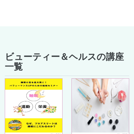
ビューティー＆ヘルスの講座
一覧