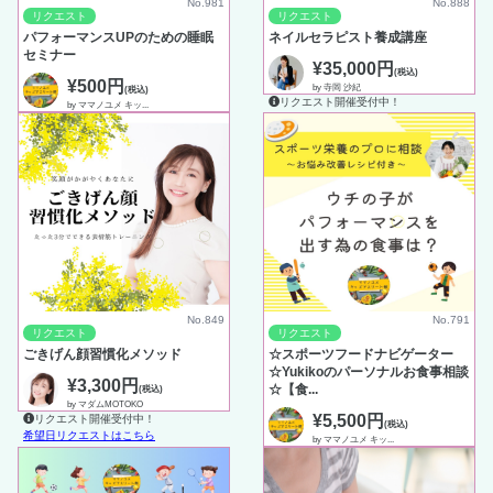
No.981
No.888
リクエスト
リクエスト
パフォーマンスUPのための睡眠
ネイルセラピスト養成講座
セミナー
¥35,000円
(税込)
¥500円
by 寺岡 沙紀
(税込)
リクエスト開催受付中！
by ママノユメ キッ...
希望日リクエストはこちら
リクエスト開催受付中！
希望日リクエストはこちら
No.849
No.791
リクエスト
リクエスト
ごきげん顔習慣化メソッド
☆スポーツフードナビゲーター
☆Yukikoのパーソナルお食事相談
¥3,300円
☆【食...
(税込)
by マダムMOTOKO
¥5,500円
リクエスト開催受付中！
(税込)
希望日リクエストはこちら
by ママノユメ キッ...
リクエスト開催受付中！
希望日リクエストはこちら