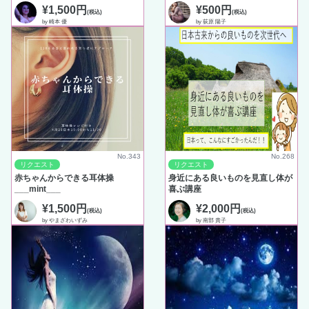
¥1,500円
¥500円
(税込)
(税込)
by 崎本 優
by 荻原 陽子
リクエスト開催受付中！
リクエスト開催受付中！
希望日リクエストはこちら
希望日リクエストはこちら
No.343
No.268
リクエスト
リクエスト
赤ちゃんからできる耳体操
身近にある良いものを見直し体が
___mint___
喜ぶ講座
¥1,500円
¥2,000円
(税込)
(税込)
by やまざわいずみ
by 南部 貴子
リクエスト開催受付中！
リクエスト開催受付中！
希望日リクエストはこちら
希望日リクエストはこちら