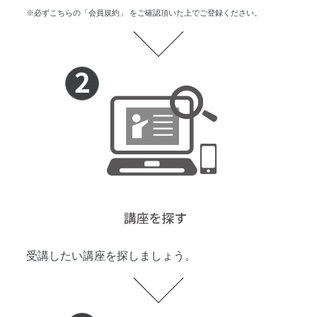
※必ずこちらの
「会員規約」
をご確認頂いた上でご登録ください。
受講したい講座を探しましょう。