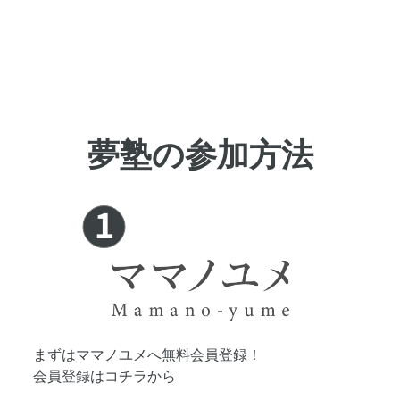
夢塾の参加方法
まずはママノユメへ無料会員登録！
会員登録はコチラから