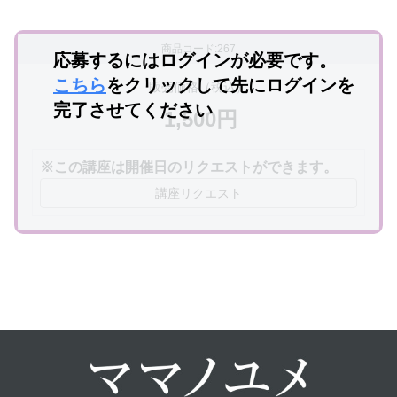
商品コード:267
応募するにはログインが必要です。
こちら
をクリックして先にログインを
販売価格（税込）
完了させてください
1,500円
※この講座は開催日のリクエストができます。
講座リクエスト