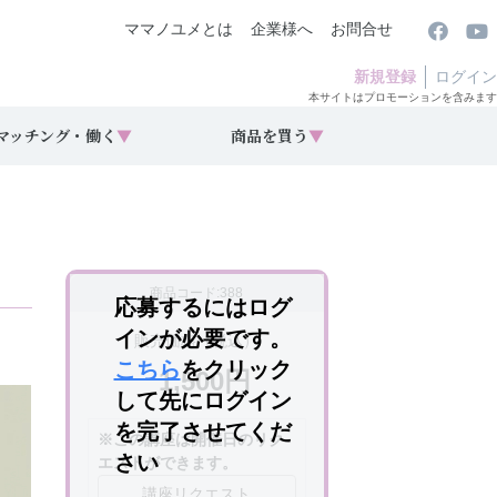
ママノユメとは
企業様へ
お問合せ
新規登録
ログイン
本サイトはプロモーションを含みます
マッチング・働く
▼
商品を買う
▼
商品コード:388
応募するにはログ
インが必要です。
販売価格（税込）
こちら
をクリック
1,500円
して先にログイン
を完了させてくだ
※この講座は開催日のリク
さい
エストができます。
講座リクエスト