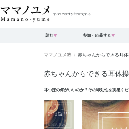
すべての女性が主役になれる
読む
▼
参加・応募する
▼
ママノユメ塾
赤ちゃんからできる耳体操__
赤ちゃんからできる耳体操___
耳つぼの何がいいのか？その即効性を実感くだ