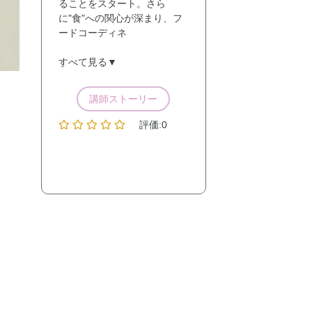
ることをスタート。さら
に"食"への関心が深まり、フ
ードコーディネ
すべて見る▼
講師ストーリー
評価:0