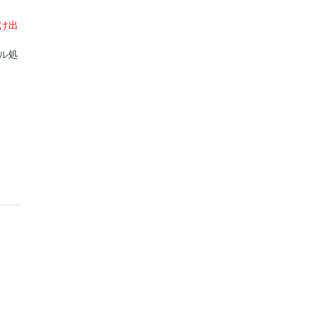
け出
ル処