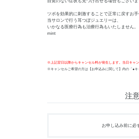
自覚のない症状も見つけ出せる場合もございま
ツボを効果的に刺激することで正常に戻すお手
当サロンで行う耳つぼジュエリーは、
いかなる医療行為も治療行為もいたしません。
mint
※上記翌日以降からキャンセル料が発生します。当日キャ
※キャンセルご希望の方は【お申込みに関して】内の「●キ
注
お申し込み前に必