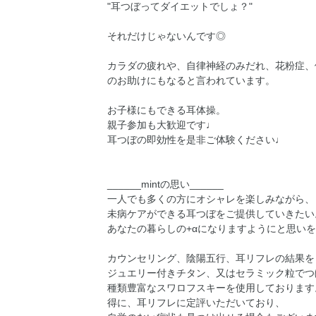
"耳つぼってダイエットでしょ？"
それだけじゃないんです◎
カラダの疲れや、自律神経のみだれ、花粉症、便
のお助けにもなると言われています。
お子様にもできる耳体操。
親子参加も大歓迎です♩
耳つぼの即効性を是非ご体験ください♩
______mintの思い______
一人でも多くの方にオシャレを楽しみながら、
未病ケアができる耳つぼをご提供していきたい
あなたの暮らしの+αになりますようにと思い
カウンセリング、陰陽五行、耳リフレの結果を
ジュエリー付きチタン、又はセラミック粒でつ
種類豊富なスワロフスキーを使用しております
得に、耳リフレに定評いただいており、