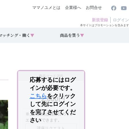
ママノユメとは
企業様へ
お問合せ
新規登録
ログイン
本サイトはプロモーションを含みます
マッチング・働く
▼
商品を買う
▼
商品コード:205
応募するにはログ
インが必要です。
販売価格（税込）
こちら
をクリック
2,000円
して先にログイン
を完了させてくだ
※この講座は開催日のリク
さい
エストができます。
講座リクエスト