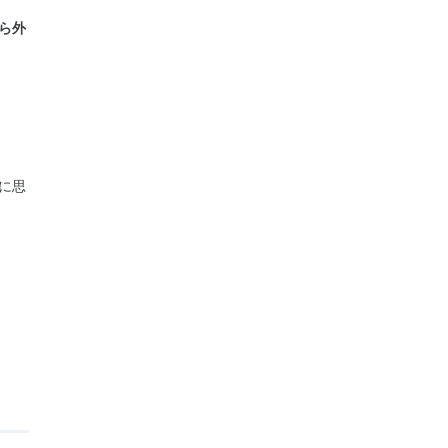
ら外
に思