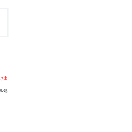
け出
ル処