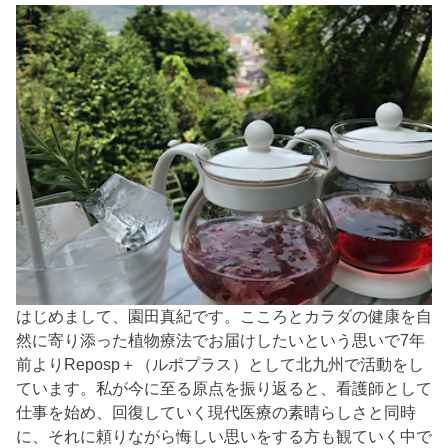
はじめまして、園田真紀です。こころとカラダの健康を自
然に寄り添った植物療法でお届けしたいという思いで7年
前よりReposp＋（ルポプラス）として北九州で活動をし
ています。私が今に至る原点を振り返ると、看護師として
仕事を始め、回復していく現代医療の素晴らしさと同時
に、それに頼りながら悔しい思いをする方も観ていく中で