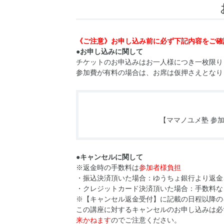
《ご注意》お申し込み前に必ず下記内容をご確
●お申し込みに関して
チケットのお申込みはお一人様につき一枚限り
参加費が有料の場合は、お席は仮押さえとなり
【ママノユメ塾 参
●キャンセルに関して
※返金時の手数料は
参加者様負担
・振込決済頂いた場合：ゆうちょ銀行より返金
・クレジットカード決済頂いた場合：手数料な
※【キャンセル返金受付】に記載の日程以降の
この講座に対するキャンセルのお申し込みは必
来かねます
のでご注意ください。