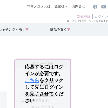
ママノユメとは
企業様へ
お問合せ
新規登録
ログイン
本サイトはプロモーションを含みます
マッチング・働く
▼
商品を買う
▼
商品コード:849
応募するにはログ
インが必要です。
販売価格（税込）
こちら
をクリック
3,300円
して先にログイン
を完了させてくだ
※この講座は開催日のリク
さい
エストができます。
講座リクエスト