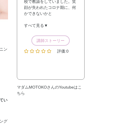
校で教諭をしていました。笑
顔が失われたコロナ期に、何
かできないかと
すべて見る▼
講師ストーリー
ニン
評価:0
マダムMOTOKOさんのYoutubeは
こ
ちら
てい
ング