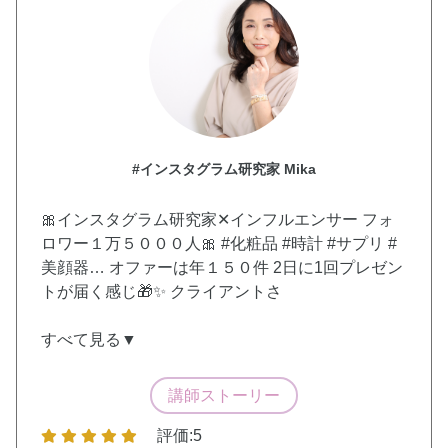
#インスタグラム研究家 Mika
🎀インスタグラム研究家✕インフルエンサー フォ
ロワー１万５０００人🎀 #化粧品 #時計 #サプリ #
美顔器… オファーは年１５０件 2日に1回プレゼン
トが届く感じ🎁✨ クライアントさ
すべて見る▼
講師ストーリー
評価:5