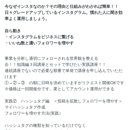
今なぜインスタなのか？その理由と仕組みがわかれば簡単！！
日々グレードアップしているインスタグラム。慣れた人に聞き効
率よく運用しましょう。
自ら動き
・インスタグラムをビジネスに繋げる
・いいね数と濃いフォロワーを増やす
事業を分析し適切にフォローされる世界観を整える
企！！知識編３回講座とセットで学びたい実践講座！！
連続講座でないので必要な順番で単発で講座を申し込んでいただ
けます
①→②→③ の順に日時を決めていますがリクエスト開催OKです
※価格は一回開催分です。業としてアカウント運用ができる
実践② ハッシュタグ編 ＜投稿を拡散しフォロワーを増やす＞
マイハッシュタグ作成
フォロワーを増やす方法(実践）
ハッシュタグの種類を知っているだけでなく