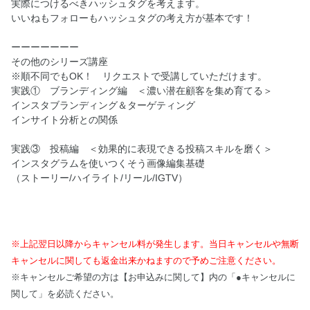
実際につけるべきハッシュタグを考えます。
いいねもフォローもハッシュタグの考え方が基本です！
ーーーーーーー
その他のシリーズ講座
※順不同でもOK！ リクエストで受講していただけます。
実践① ブランディング編 ＜濃い潜在顧客を集め育てる＞
インスタブランディング＆ターゲティング
インサイト分析との関係
実践③ 投稿編 ＜効果的に表現できる投稿スキルを磨く＞
インスタグラムを使いつくそう画像編集基礎
（ストーリー/ハイライト/リール/IGTV）
※上記翌日以降からキャンセル料が発生します。当日キャンセルや無断
キャンセルに関しても返金出来かねますので予めご注意ください。
※キャンセルご希望の方は【お申込みに関して】内の「●キャンセルに
関して」を必読ください。