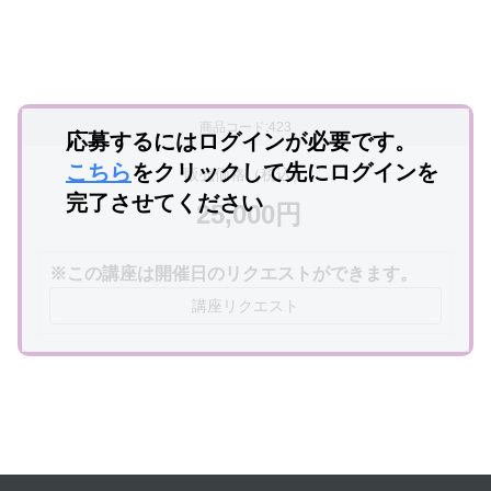
商品コード:423
応募するにはログインが必要です。
こちら
をクリックして先にログインを
販売価格（税込）
完了させてください
25,000円
※この講座は開催日のリクエストができます。
講座リクエスト