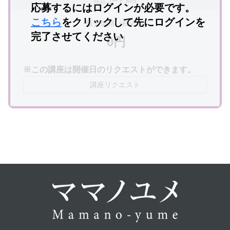
商品コード:845
応募するにはログインが必要です。
こちら
をクリックして先にログインを
販売価格（税込）
完了させてください
0円
※この講座は開催日のリクエストができます。
講座リクエスト