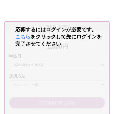
商品コード:782
応募するにはログインが必要です。
こちら
をクリックして先にログインを
販売価格（税込）
完了させてください
1,000円
申込日
決済方法
この講座に申し込む