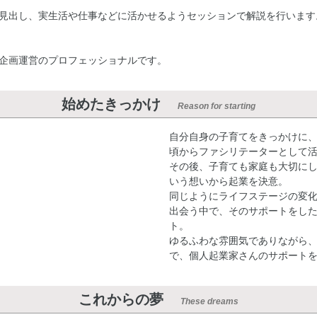
見出し、実生活や仕事などに活かせるようセッションで解説を行います
企画運営のプロフェッショナルです。
始めたきっかけ
Reason for starting
自分自身の子育てをきっかけに、
頃からファシリテーターとして
その後、子育ても家庭も大切に
いう想いから起業を決意。
同じようにライフステージの変
出会う中で、そのサポートをし
ト。
ゆるふわな雰囲気でありながら
で、個人起業家さんのサポート
これからの夢
These dreams