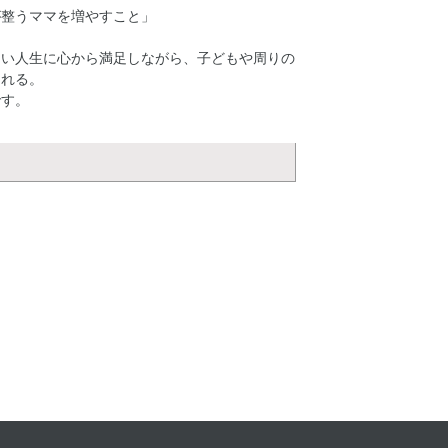
が整うママを増やすこと」
しい人生に心から満足しながら、子どもや周りの
られる。
です。