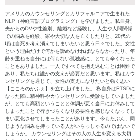
アメリカのカウンセリングとカリフォルニアで生まれた
NLP（神経言語プログラミング）を学びました。私自身、
夫からのDVや性差別、離婚など経験し、人生や人間関係
での悩みを経験、家や大切な人を亡くしたりと、20代の
頃は自死を考え消えてしまいたいと思う日々でした。女性
という理由だけで何かを諦めなければならなかったり、年
齢を重ねる自分には何もない孤独感に、とても辛くなった
こともありました。一人ですべてを抱え込むことは困難で
あり、私たちは誰かの支えが必要だと思います。私はカウ
ンセリングを通じて、女性の支えになりたいと強く思い
【こころのかふぇ】を立ち上げました。 私自身はPTSDに
なった際に精神科やカウンセリングに受診をしていました
が、とても高額ということと体調が悪く当日にお休みして
しまったことで行きづらくなり必要性も感じなくなってし
まい悪化させてしまったことがあります。今もたぶん、同
じような悩みを持っている人がいらっしゃるのではないで
しょうか。 カウンセリングはその人の人生を変える大切