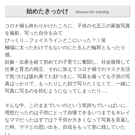
始めたきっかけ
Reason for starting
コロナ禍も終わりかけたころに、子供の七五三の家族写真
を撮影、写った自分をみて
びっくり…フェイスラインどこにいった？！笑
極端に太ったわけでもないのにたるんだ輪郭ともったり
感。
妊娠・出産を経て初めての子育てに奮闘し、社会復帰して
仕事と育児の両立、それに加えてコロナ禍でのマスク生活
で気づけば疲れ果てた顔つきに。写真を撮っても子供の写
真ばっかりで、もったりした顔で写りたくなくて、一緒に
写真に写るのを拒むようになってしまったり…。
そんな中、このままでいいのという気持ちでいっぱいに。
理想だったのは子供にとって自慢できるいつまでもキレイ
なママだったはずでは？子供が大きくなって写真を見返し
た時、ママとの思い出を、自信をもって形に残していた
い。