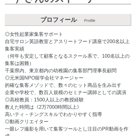
プロフィール
Profile
◎女性起業家集客サポート
自宅サロン英語教室とアスリートフード講座で200名以上
集客実績
（何年も安定して顧客となるスクール系で、100名以上の
集客は困難）
千葉県内、東京都内の幼稚園の集客部門理事長顧問
◎元米国NPO留学会社マネージャー
的確な集客メゾッドで、数々のヒット商品を生み出す
企業や学校で、数百人規模のセミナー講師としての講演
◎高校教員：1500人以上の教授経験
教えた時間は《2万7000時間以上》
高いティ－チングスキルでわかりやすく指導
◎動画クリエイター
一眼レフ撮影を用いて集客ツールとし注目のPR動画を作