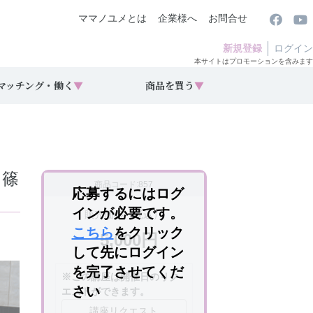
ママノユメとは
企業様へ
お問合せ
新規登録
ログイン
本サイトはプロモーションを含みます
マッチング・働く
▼
商品を買う
▼
 篠
商品コード:857
応募するにはログ
インが必要です。
販売価格（税込）
こちら
をクリック
5,000円
して先にログイン
を完了させてくだ
※この講座は開催日のリク
さい
エストができます。
講座リクエスト