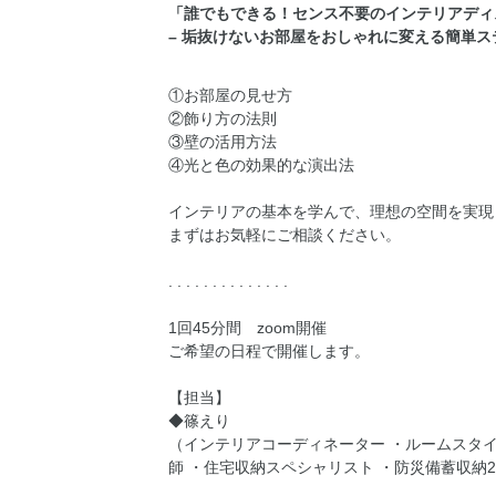
「誰でもできる！センス不要のインテリアディ
– 垢抜けないお部屋をおしゃれに変える簡単ステ
①お部屋の見せ方
②飾り方の法則
③壁の活用方法
④光と色の効果的な演出法
インテリアの基本を学んで、理想の空間を実現
まずはお気軽にご相談ください。
. . . . . . . . . . . . . .
1回45分間 zoom開催
ご希望の日程で開催します。
【担当】
◆篠えり
（インテリアコーディネーター ・ルームスタイ
師 ・住宅収納スペシャリスト ・防災備蓄収納