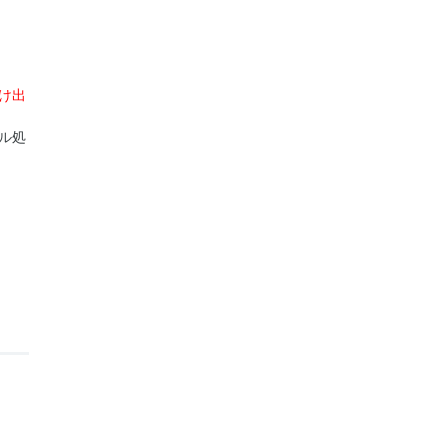
け出
ル処