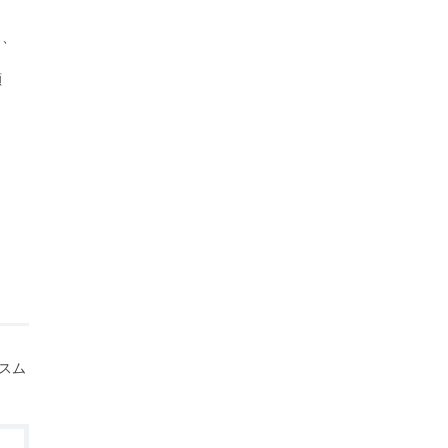
ト、
顔
スム