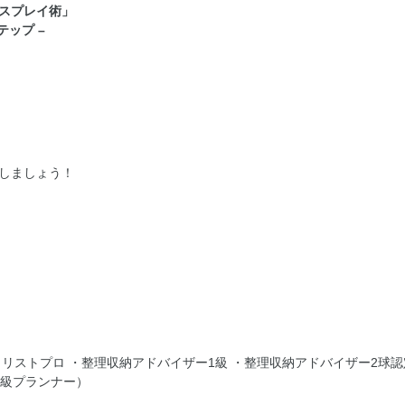
スプレイ術」
ップ –
しましょう！
リストプロ ・整理収納アドバイザー1級 ・整理収納アドバイザー2球認
2級プランナー）