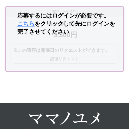
商品コード:784
応募するにはログインが必要です。
こちら
をクリックして先にログインを
販売価格（税込）
完了させてください
3,300円
※この講座は開催日のリクエストができます。
講座リクエスト