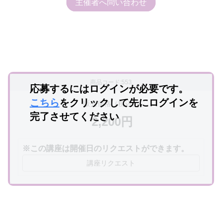
主催者へ問い合わせ
商品コード:553
応募するにはログインが必要です。
こちら
をクリックして先にログインを
販売価格（税込）
完了させてください
2,200円
※この講座は開催日のリクエストができます。
講座リクエスト