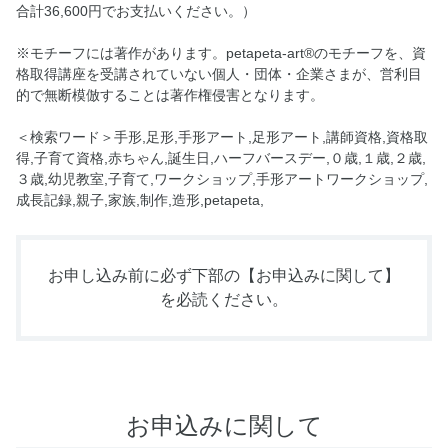
合計36,600円でお支払いください。）
※モチーフには著作があります。petapeta-art®のモチーフを、資
格取得講座を受講されていない個人・団体・企業さまが、営利目
的で無断模倣することは著作権侵害となります。
＜検索ワード＞手形,足形,手形アート,足形アート,講師資格,資格取
得,子育て資格,赤ちゃん,誕生日,ハーフバースデー,０歳,１歳,２歳,
３歳,幼児教室,子育て,ワークショップ,手形アートワークショップ,
成長記録,親子,家族,制作,造形,petapeta,
お申し込み前に必ず下部の
【お申込みに関して】
を必読ください。
お申込みに関して