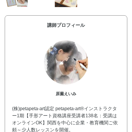
講師プロフィール
原薗えいみ
(株)petapeta-art認定 petapeta-art®︎インストラクタ
ー1期【手形アート資格講座受講者138名：受講は
オンラインOK】関西を中心に企業・教育機関ご依
頼～少人数レッスンを開催。